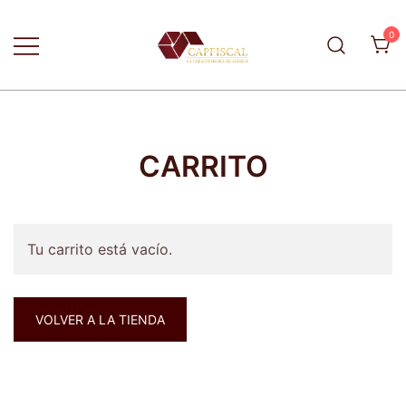
Skip
to
0
content
La capacitadora de México
CapFiscal
CARRITO
Tu carrito está vacío.
VOLVER A LA TIENDA