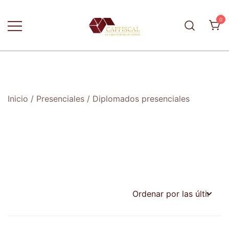
Skip
to
0
content
La capacitadora de México
CapFiscal
Inicio
/
Presenciales
/ Diplomados presenciales