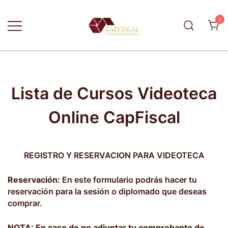
Skip
to
0
content
La capacitadora de México
CapFiscal
Lista de Cursos Videoteca
Online CapFiscal
REGISTRO Y RESERVACION PARA VIDEOTECA
Reservación:
En este formulario podrás hacer tu
reservación para la sesión o diplomado que deseas
comprar.
NOTA: En caso de no adjuntar tu comprobante de