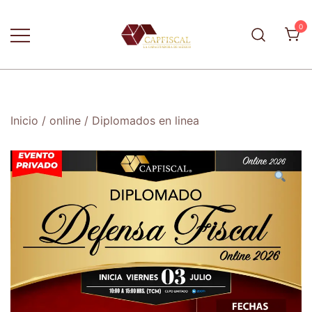
Skip
to
0
content
La capacitadora de México
CapFiscal
Inicio
/
online
/
Diplomados en linea