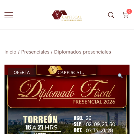
Skip
to
0
content
La capacitadora de México
CapFiscal
Inicio
/
Presenciales
/
Diplomados presenciales
OFERTA