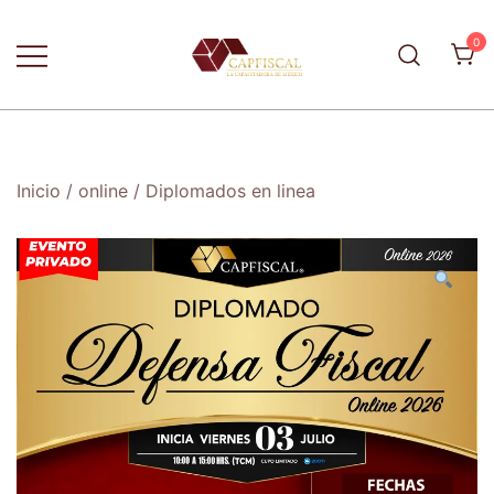
Skip
to
0
content
La capacitadora de México
CapFiscal
Inicio
/
online
/
Diplomados en linea